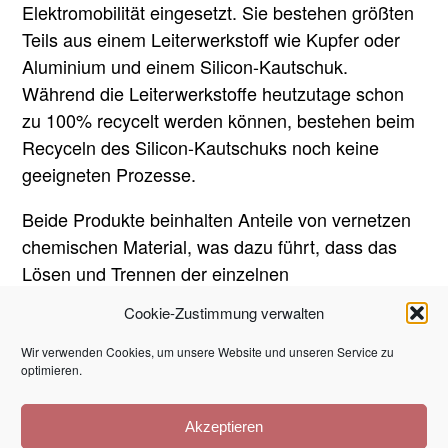
Elektromobilität eingesetzt. Sie bestehen größten
Teils aus einem Leiterwerkstoff wie Kupfer oder
Aluminium und einem Silicon-Kautschuk.
Während die Leiterwerkstoffe heutzutage schon
zu 100% recycelt werden können, bestehen beim
Recyceln des Silicon-Kautschuks noch keine
geeigneten Prozesse.
Beide Produkte beinhalten Anteile von vernetzen
chemischen Material, was dazu führt, dass das
Lösen und Trennen der einzelnen
Produktmaterialien schwer umzusetzen ist.
Cookie-Zustimmung verwalten
Gegenwärtig werden die Materialabfälle über den
Wir verwenden Cookies, um unsere Website und unseren Service zu
Entsorgungsdienstleister der thermischen
optimieren.
Verwertung zugeführt. Diese sollte jedoch
idealerweise das letzte Mittel der Wahl darstellen.
Akzeptieren